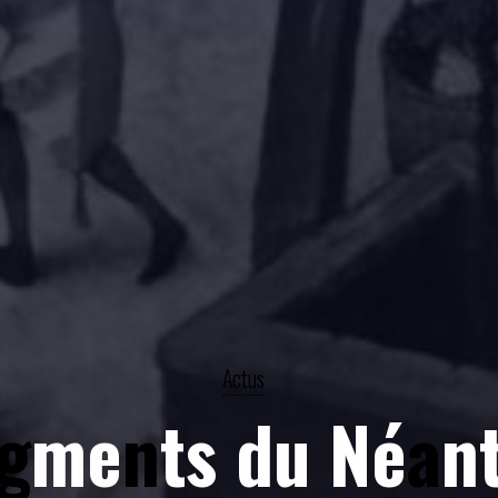
Actus
g
m
e
n
t
s
d
u
N
é
a
n