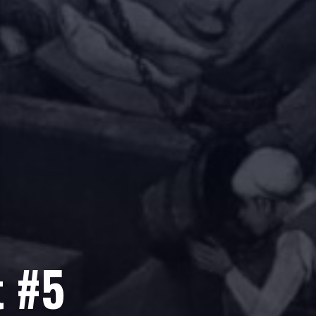
t
#
5