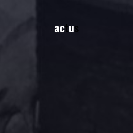
a
c
t
u
s